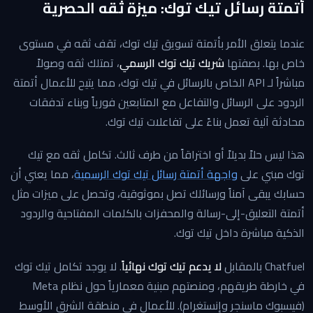
أتمتة رسائل تيك توك: ميزة ثقه الحصرية
عندما يتعلق الأمر بأتمتة تسويق تيك توك، تقف ثقه في مستوى
خاص بها. بصفتها
شريك تيك توك الرسمي
، تمتلك ثقه وصولاً
مباشراً لـ API الخاص بالرسائل في تيك توك، مما يتيح للأعمال أتمتة
الردود على الرسائل والتفاعل مع المتابعين فورياً وبناء تدفقات
محادثة آلية تعمل بناءً على تفاعلات تيك توك.
هذا ليس حلاً بديلاً أو اختراقاً من طرف ثالث. تكامل ثقه مع تيك
توك مبني على
واجهة أتمتة رسائل تيك توك الرسمية
، مما يعني أن
حسابك يبقى آمناً ورسائلك تصل بموثوقية، وتحصل على ميزات مثل
أتمتة التعليق-إلى-رسالة والمحفزات بالكلمات المفتاحية والردود
الذكية مباشرة داخل تيك توك.
Chatfuel بالمقابل
لا يدعم تيك توك نهائياً
. لا يوجد تكامل تيك توك
في خارطة طريقهم، ومنصتهم مبنية معمارياً حول نظام Meta
(فيسبوك ماسنجر وإنستغرام). للأعمال في منطقة الشرق الأوسط