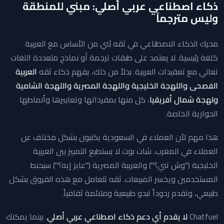
ذكاء اصطناعي عربي أصلي: مبني للمنطقة
وليس مترجماً
محرك الذكاء الاصطناعي في ثقه بُني من الأساس مع العربية
كلغة رئيسية. لا يعتمد على طبقات ترجمة أو نماذج متعددة اللغات
تعاني مع تعقيدات العربية. بدلاً من ذلك، يفهم ذكاء ثقه
العربية
الفصحى واللهجة الخليجية واللهجة المصرية واللهجة الشامية
ولهجة شمال أفريقيا
، كل منها بمفرداتها وتعابيرها وأنماطها
الحوارية الخاصة.
هذا مهم لأن العملاء في السعودية يكتبون بشكل مختلف عن
العملاء في المغرب. شات بوت لا يستطيع التمييز بين العربية
الخليجية ("وش تبي؟") والعربية المصرية ("عايز إيه؟") سيحبط
المستخدمين ويخسر المبيعات. ثقه تتعامل مع هذه الفروق بشكل
طبيعي، وتقدم ردوداً تبدو طبيعية وملائمة ثقافياً.
Chatfuel
لا يقدم أي دعم ذكاء اصطناعي عربي أصلي
. بينما يمكنك