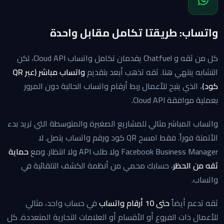
واتساب: طريقتا تكامل مقابل واحدة
كل من ثقه و Chatfuel يقدمان تكامل واتساب Cloud API، لكن
التشابه ينتهي هنا. ثقه تذهب أبعد بتقديم
واتساب مباشر (عبر QR
كود)
، الذي يتيح للأعمال ربط أرقام واتساب الحالية دون المرور
بعملية موافقة Cloud API.
واتساب المباشر مثالي للمشاريع الصغيرة والمتوسطة التي تريد بدء
الأتمتة فوراً. فقط امسح QR كود ورقم واتساب يتصل. لا
Facebook Business Manager ولا طلب API ولا انتظار. ومع
حماية
ثقه من الحظر
، حسابك محمي من أنظمة الكشف التلقائية في
واتساب.
ثقه تدعم أيضاً
حتى 10 أرقام واتساب
في حساب واحد، مثالي
للأعمال ذات الفروع أو الأقسام أو العلامات التجارية المتعددة. كل