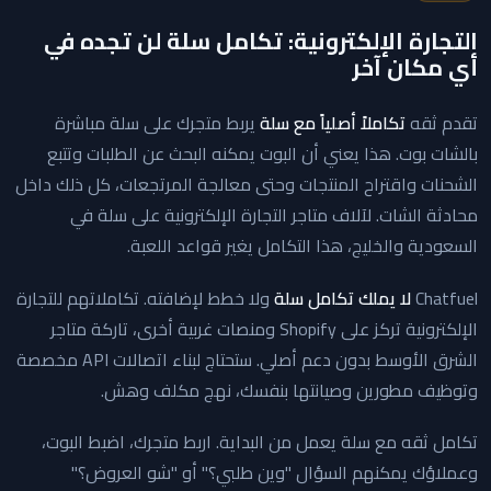
التجارة الإلكترونية: تكامل سلة لن تجده في
أي مكان آخر
تقدم ثقه
تكاملاً أصلياً مع سلة
يربط متجرك على سلة مباشرة
بالشات بوت. هذا يعني أن البوت يمكنه البحث عن الطلبات وتتبع
الشحنات واقتراح المنتجات وحتى معالجة المرتجعات، كل ذلك داخل
محادثة الشات. لآلاف متاجر التجارة الإلكترونية على سلة في
السعودية والخليج، هذا التكامل يغير قواعد اللعبة.
Chatfuel
لا يملك تكامل سلة
ولا خطط لإضافته. تكاملاتهم للتجارة
الإلكترونية تركز على Shopify ومنصات غربية أخرى، تاركة متاجر
الشرق الأوسط بدون دعم أصلي. ستحتاج لبناء اتصالات API مخصصة
وتوظيف مطورين وصيانتها بنفسك، نهج مكلف وهش.
تكامل ثقه مع سلة يعمل من البداية. اربط متجرك، اضبط البوت،
وعملاؤك يمكنهم السؤال "وين طلبي؟" أو "شو العروض؟"