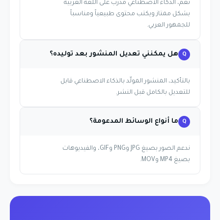
نعم، الذكاء الاصطناعي مُدرَّب على اللغة العربية
بشكل ممتاز ويكتب محتوى طبيعياً ومناسباً
للجمهور العربي.
هل يمكنني تعديل المنشور بعد توليده؟
بالتأكيد، المنشور المولّد بالذكاء الاصطناعي قابل
للتعديل بالكامل قبل النشر.
ما أنواع الوسائط المدعومة؟
ندعم الصور بصيغ JPG وPNG وGIF، والفيديوهات
بصيغ MP4 وMOV.