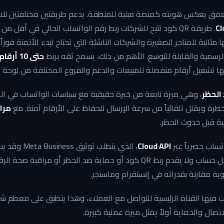
عمق يعكس هويته كمنصة مبنية للمنطقة. يدعم طريقتين مختلفتين للا
. طريقة QR كود تتيح للشركات ربط رقم الواتساب الحالي في أقل 
الرسمية والقابلة للتوسع. الأهم من ذلك، يسمح ثقه بربط
حتى 10 أرقام واتساب
ا تشغيل أرقام منفصلة للمبيعات والدعم والفروع المختلفة من لوحة 
الحظر
، وهي ميزة نابعة من خبرة حقيقية مع سياسات الواتساب في ال
طرة ويقلل تلقائياً من سرعة الإرسال للحفاظ على الأرقام آمنة. مع
مرا
ية قبل حدوث الحظر.
تساب حصرياً عبر
Cloud API
، الذي يتطلب توثيق Meta Business وقد يستغرق أياماً أو أسابيع. يدعم
لكل حساب ولا يقدم ربط QR كود أو حماية ضد الحظر أو مراقبة 
ية مقارنة بقدراته في إنستقرام وماسنجر.
ب فيها القناة الرئيسية للتواصل مع العملاء، وهذا ينطبق على معظم ش
اتصال والحماية أولاً يمثل ميزة عملية كبيرة.