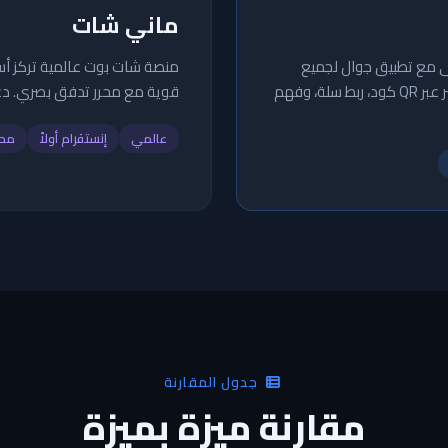
ماني شات
ى مع تطبيق جوال لجميع
منصة شات بوت عالمية تركز أسا
القنوات، دعم أرقام واتساب متعددة، واتساب مباشر عبر QR كود، ربط سلة، وفهم
قوية مع محرر تدفق بصري. دعم الواتساب عبر API
عالمي
إنستقرام أولاً
محر
جدول المقارنة
مقارنة ميزة بميزة