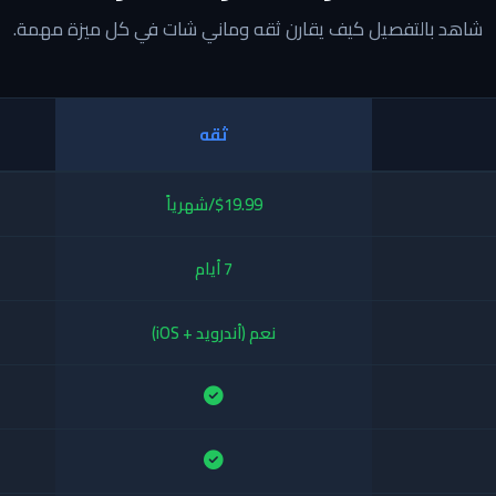
شاهد بالتفصيل كيف يقارن ثقه وماني شات في كل ميزة مهمة.
ثقه
$19.99/شهرياً
7 أيام
نعم (أندرويد + iOS)