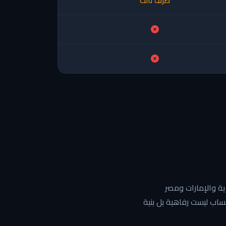
طرف ثالث
العربي، مع نسبة استخدام تتجاوز 90% في السعودية والإمارات ومصر
ساب ليست رفاهية بل بنية