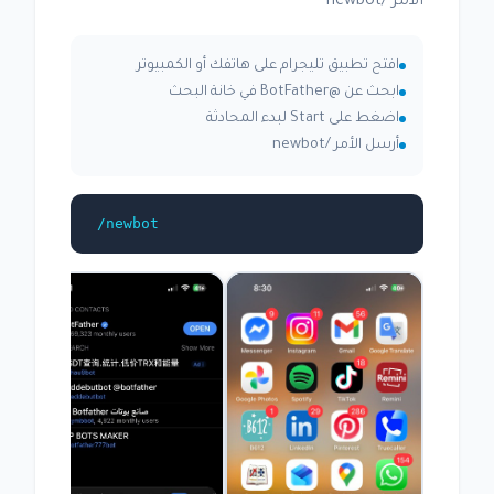
الأمر /newbot
افتح تطبيق تليجرام على هاتفك أو الكمبيوتر
ابحث عن @BotFather في خانة البحث
اضغط على Start لبدء المحادثة
أرسل الأمر /newbot
/newbot