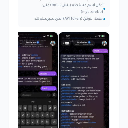
أدخل اسم مستخدم ينتهي بـ bot (مثل:
mystorebot)
احفظ التوكن (API Token) الذي سيرسله لك