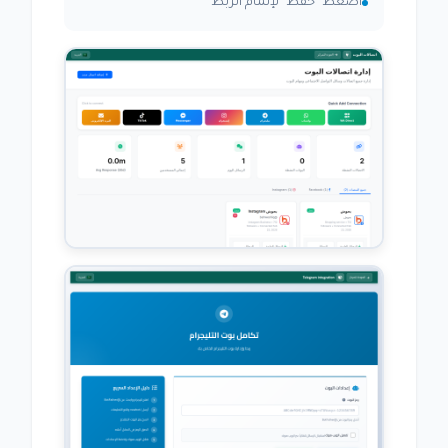
اضغط "حفظ" لإتمام الربط