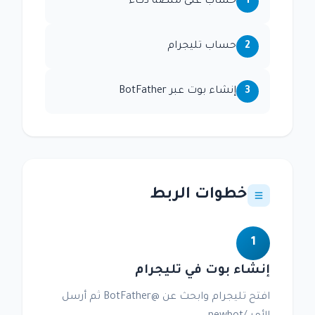
1
حساب على منصة ذكاء
2
حساب تليجرام
3
إنشاء بوت عبر BotFather
خطوات الربط
1
إنشاء بوت في تليجرام
افتح تليجرام وابحث عن @BotFather ثم أرسل