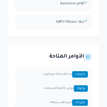
أوامر مخصصة
ردود سريعة جاهزة
الأوامر المتاحة
/start
بدء المحادثة مع البوت
/help
عرض قائمة المساعدة
/track
تتبع طلب برقمه