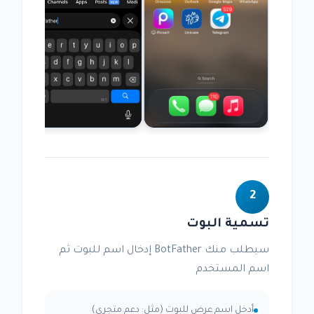
2
تسمية البوت
سيطلب منك BotFather إدخال اسم للبوت ثم
اسم المستخدم
أدخل اسم عرض للبوت (مثل: دعم متجري)