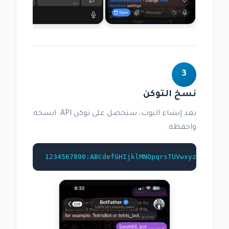
3
نسخ التوكن
بعد إنشاء البوت، ستحصل على توكن API. انسخه
واحفظه.
1234567890:ABCdefGHIjklMNOpqrsTUVwxyz