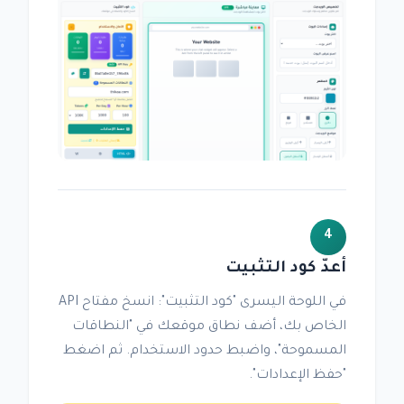
4
أعدّ كود التثبيت
في اللوحة اليسرى "كود التثبيت": انسخ مفتاح API
الخاص بك، أضف نطاق موقعك في "النطاقات
المسموحة"، واضبط حدود الاستخدام. ثم اضغط
"حفظ الإعدادات".