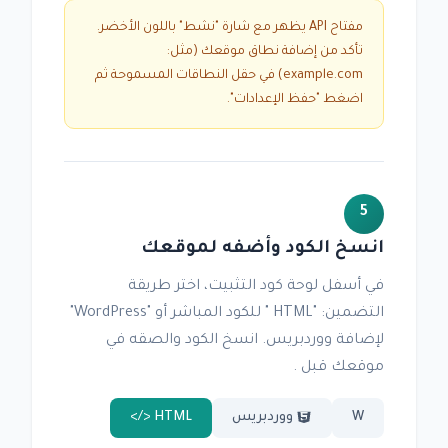
مفتاح API يظهر مع شارة "نشط" باللون الأخضر.
تأكد من إضافة نطاق موقعك (مثل:
example.com) في حقل النطاقات المسموحة ثم
اضغط "حفظ الإعدادات".
5
انسخ الكود وأضفه لموقعك
في أسفل لوحة كود التثبيت، اختر طريقة
التضمين: "HTML " للكود المباشر أو "WordPress"
لإضافة ووردبريس. انسخ الكود والصقه في
موقعك قبل .
W
ووردبريس
HTML </>