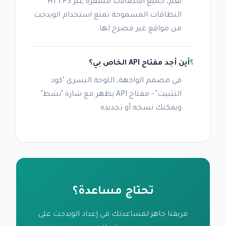
نعم، جميع الاتصالات مشفرة عبر HTTPS.
النطاقات المسموحة تمنع استخدام الويدجت
من مواقع غير مصرح لها.
أين أجد مفتاح API الخاص بي؟
في مصمم الواجهة، اللوحة اليسرى "كود
التثبيت" - مفتاح API يظهر مع شارة "نشط"
ويمكنك نسخه أو تجديده
تحتاج مساعدة؟
فريقنا جاهز لمساعدتك في إعداد الويدجت على