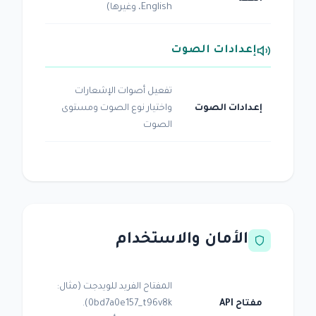
English، وغيرها)
إعدادات الصوت
تفعيل أصوات الإشعارات
إعدادات الصوت
واختيار نوع الصوت ومستوى
الصوت
الأمان والاستخدام
المفتاح الفريد للويدجت (مثال:
مفتاح API
0bd7a0e157_t96v8k).