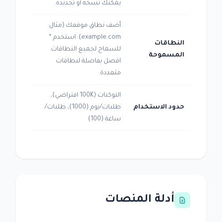
يمكنك نسخه أو تجديده.
أضف نطاق موقعك (مثال:
example.com). استخدم *
النطاقات
للسماح لجميع النطاقات.
المسموحة
افصل بفاصلة لنطاقات
متعددة.
التوكنات (100K افتراضي)،
حدود الاستخدام
طلبات/يوم (1000)، طلبات/
ساعة (100)
أدلة المنصات