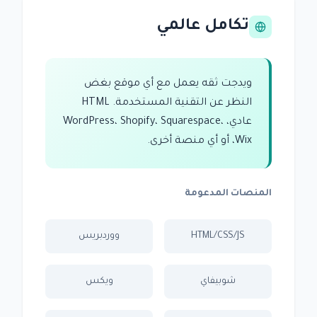
تكامل عالمي
ويدجت ثقه يعمل مع أي موقع بغض
النظر عن التقنية المستخدمة. HTML
عادي، WordPress، Shopify، Squarespace،
Wix، أو أي منصة أخرى.
المنصات المدعومة
HTML/CSS/JS
ووردبريس
شوبيفاي
ويكس