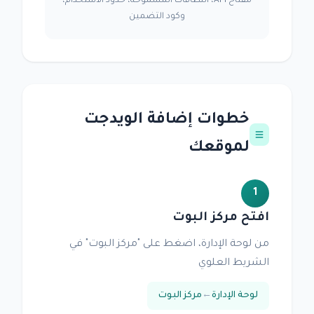
مفتاح API، النطاقات المسموحة، حدود الاستخدام،
وكود التضمين
خطوات إضافة الويدجت
لموقعك
1
افتح مركز البوت
من لوحة الإدارة، اضغط على "مركز البوت" في
الشريط العلوي
لوحة الإدارة
←
مركز البوت