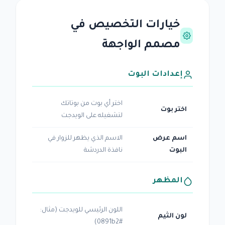
خيارات التخصيص في
مصمم الواجهة
إعدادات البوت
اختر أي بوت من بوتاتك
اختر بوت
لتشغيله على الويدجت
اسم عرض
الاسم الذي يظهر للزوار في
البوت
نافذة الدردشة
المظهر
اللون الرئيسي للويدجت (مثال:
لون الثيم
#0891b2)