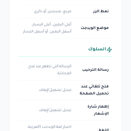
نمط الزر
مربع، مستدير، أو دائري
أعلى اليمين، أعلى اليسار،
موضع الويدجت
أسفل اليمين، أو أسفل اليسار
السلوك
الرسالة التي تظهر عند فتح
رسالة الترحيب
المحادثة
فتح تلقائي عند
تبديل تشغيل/إيقاف
تحميل الصفحة
إظهار شارة
تبديل تشغيل/إيقاف
الإشعار
اختيار لغة الويدجت (العربية،
اللغة