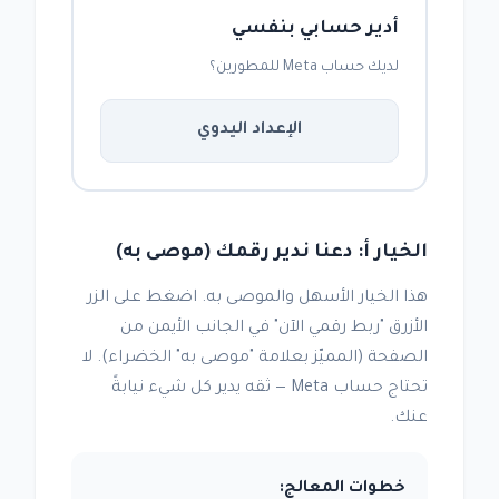
أدير حسابي بنفسي
لديك حساب Meta للمطورين؟
الإعداد اليدوي
الخيار أ: دعنا ندير رقمك (موصى به)
هذا الخيار الأسهل والموصى به. اضغط على الزر
الأزرق "ربط رقمي الآن" في الجانب الأيمن من
الصفحة (المميّز بعلامة "موصى به" الخضراء). لا
تحتاج حساب Meta — ثقه يدير كل شيء نيابةً
عنك.
خطوات المعالج: