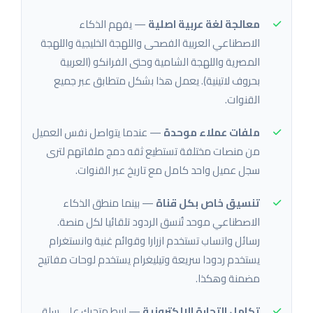
معالجة لغة عربية اصلية
— يفهم الذكاء
الاصطناعي العربية الفصحى واللهجة الخليجية واللهجة
المصرية واللهجة الشامية وحتى الفرانكو (العربية
بحروف لاتينية). يعمل هذا بشكل متطابق عبر جميع
القنوات.
ملفات عملاء موحدة
— عندما يتواصل نفس العميل
من منصات مختلفة تستطيع ثقه دمج ملفاتهم لترى
سجل عميل واحد كامل مع تاريخ عبر القنوات.
تنسيق خاص بكل قناة
— بينما منطق الذكاء
الاصطناعي موحد تُنسق الردود تلقائيا لكل منصة.
رسائل واتساب تستخدم ازرارا وقوائم غنية وانستغرام
يستخدم ردودا سريعة وتيليغرام يستخدم لوحات مفاتيح
مضمنة وهكذا.
تكامل التجارة الالكترونية
— اربط متجرك على سلة