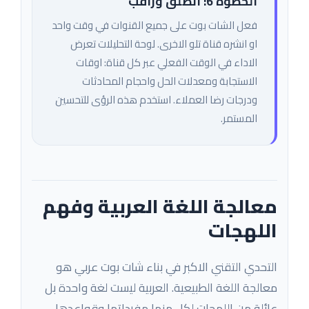
الخطوة 6: انطلق وراقب
فعل الشات بوت على جميع القنوات في وقت واحد
او انشره قناة تلو الاخرى. لوحة التحليلات تعرض
الاداء في الوقت الفعلي عبر كل قناة: اوقات
الاستجابة ومعدلات الحل واحجام المحادثات
ودرجات رضا العملاء. استخدم هذه الرؤى للتحسين
المستمر.
معالجة اللغة العربية وفهم
اللهجات
التحدي التقني الاكبر في بناء شات بوت عربي هو
معالجة اللغة الطبيعية. العربية ليست لغة واحدة بل
عائلة من اللهجات لكل منها مفرداتها وقواعدها