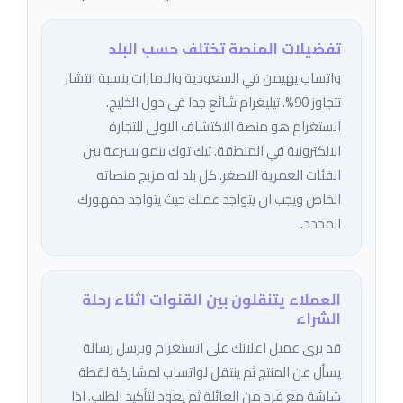
تفضيلات المنصة تختلف حسب البلد
واتساب يهيمن في السعودية والامارات بنسبة انتشار
تتجاوز 90%. تيليغرام شائع جدا في دول الخليج.
انستغرام هو منصة الاكتشاف الاولى للتجارة
الالكترونية في المنطقة. تيك توك ينمو بسرعة بين
الفئات العمرية الاصغر. كل بلد له مزيج منصاته
الخاص ويجب ان يتواجد عملك حيث يتواجد جمهورك
المحدد.
العملاء يتنقلون بين القنوات اثناء رحلة
الشراء
قد يرى عميل اعلانك على انستغرام ويرسل رسالة
يسأل عن المنتج ثم ينتقل لواتساب لمشاركة لقطة
شاشة مع فرد من العائلة ثم يعود لتأكيد الطلب. اذا