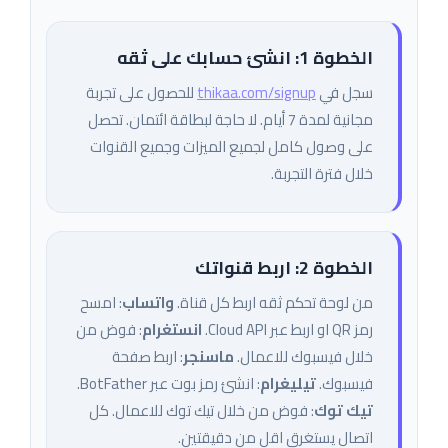
الخطوة 1: انشئ حسابك على ثقه
سجل في
thikaa.com/signup
للحصول على تجربة
مجانية لمدة 7 أيام. لا حاجة لبطاقة ائتمان. تحصل
على وصول كامل لجميع الميزات وجميع القنوات
خلال فترة التجربة.
الخطوة 2: اربط قنواتك
من لوحة تحكم ثقه اربط كل قناة.
واتساب
: امسح
رمز QR او اربط عبر Cloud API.
انستغرام
: فوض من
خلال فيسبوك للاعمال.
ماسنجر
: اربط صفحة
فيسبوك.
تيليغرام
: انشئ رمز بوت عبر BotFather.
تيك توك
: فوض من خلال تيك توك للاعمال. كل
اتصال يستغرق اقل من دقيقتين.