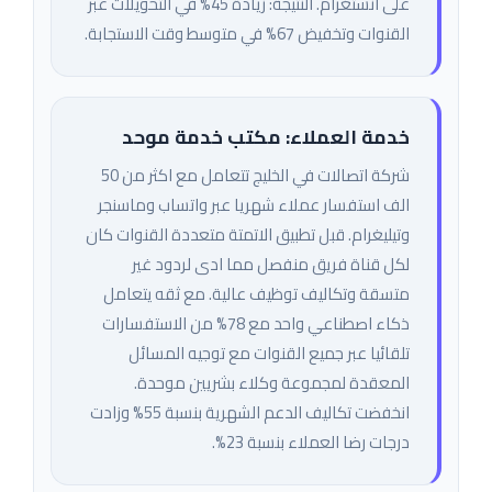
على انستغرام. النتيجة: زيادة 45% في التحويلات عبر
القنوات وتخفيض 67% في متوسط وقت الاستجابة.
خدمة العملاء: مكتب خدمة موحد
شركة اتصالات في الخليج تتعامل مع اكثر من 50
الف استفسار عملاء شهريا عبر واتساب وماسنجر
وتيليغرام. قبل تطبيق الاتمتة متعددة القنوات كان
لكل قناة فريق منفصل مما ادى لردود غير
متسقة وتكاليف توظيف عالية. مع ثقه يتعامل
ذكاء اصطناعي واحد مع 78% من الاستفسارات
تلقائيا عبر جميع القنوات مع توجيه المسائل
المعقدة لمجموعة وكلاء بشريين موحدة.
انخفضت تكاليف الدعم الشهرية بنسبة 55% وزادت
درجات رضا العملاء بنسبة 23%.