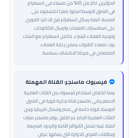
المؤثرين. اكثر من 65% من مستخدمي انستغرام
في الشرق الاوسط اشتروا منتجا اكتشفوه على
المنصة. اتمتة رسائل انستغرام تتيح لك الرد الفوري
على استفسارات المنتجات وارسال الكتالوجات
وتوجيه العملاء للشراء. تكامل انستغرام مع الشات
بوت متعدد القنوات يضمن رعاية العملاء
المحتملين في مرحلة الاكتشاف بسلاسة.
فيسبوك ماسنجر: القناة المهملة
بينما انخفض استخدام فيسبوك بين الفئات العمرية
الاصغر يبقى ماسنجر قناة تجارية قوية في الشرق
الاوسط. قوته خاصة في مصر وشمال افريقيا وبين
الفئات العمرية الاكبر عبر الخليج. يوفر ماسنجر ميزات
اتمتة غنية تشمل القوائم الثابتة والردود السريعة
وبطاقات العرض الدوارة التي يمكنها عرض