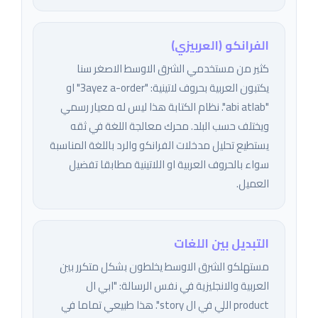
الفرانكو (العربيزي)
كثير من مستخدمي الشرق الاوسط الاصغر سنا
يكتبون العربية بحروف لاتينية: "3ayez a-order" او
"abi atlab". نظام الكتابة هذا ليس له معيار رسمي
ويختلف حسب البلد. محرك معالجة اللغة في ثقه
يستطيع تحليل مدخلات الفرانكو والرد باللغة المناسبة
سواء بالحروف العربية او اللاتينية مطابقا تفضيل
العميل.
التبديل بين اللغات
مستهلكو الشرق الاوسط يخلطون بشكل متكرر بين
العربية والانجليزية في نفس الرسالة: "ابي ال
product اللي في ال story". هذا طبيعي تماما في