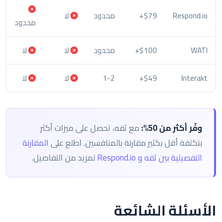
Respond.io
$79+
محدود
لا
محدود
WATI
$100+
محدود
لا
لا
Interakt
$49+
1-2
لا
لا
وفّر أكثر من 50%:
مع ثقه، تحصل على ميزات أكثر
بتكلفة أقل بكثير مقارنة بالمنافسين. اطلع على
المقارنة
التفصيلية بين ثقه و Respond.io
لمزيد من التفاصيل.
الأسئلة الشائعة