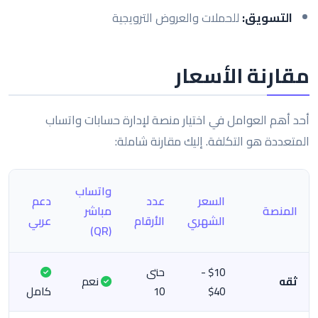
التسويق:
للحملات والعروض الترويجية
مقارنة الأسعار
أحد أهم العوامل في اختيار منصة لإدارة حسابات واتساب
المتعددة هو التكلفة. إليك مقارنة شاملة:
واتساب
السعر
عدد
دعم
المنصة
مباشر
الشهري
الأرقام
عربي
(QR)
$10 -
حتى
ثقه
نعم
$40
10
كامل