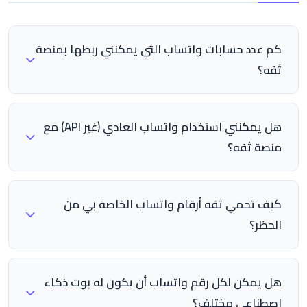
كم عدد حسابات واتساب التي يمكنني ربطها بمنصة
ثقه؟
يمكنك ربط حتى 10 حسابات واتساب بمنصة ثقه. يشمل
ذلك حسابات واتساب Cloud API وحسابات واتساب
هل يمكنني استخدام واتساب العادي (غير API) مع
المباشرة عبر مسح رمز QR. يمكنك أيضًا المزج بين النوعين
منصة ثقه؟
حسب احتياجاتك، مثلًا 3 حسابات API و 7 حسابات مباشرة.
نعم بالتأكيد! توفر ثقه خاصية واتساب المباشر
(WhatsApp Direct) التي تتيح لك ربط أي رقم واتساب
كيف تحمي ثقه أرقام واتساب الخاصة بي من
عادي عبر مسح رمز QR فقط خلال ثوانٍ. لا تحتاج لإعداد
الحظر؟
API أو حساب Meta Business أو أي خبرة تقنية. فقط
تستخدم ثقه نظام حماية متعدد الطبقات يشمل: تحديد
امسح الرمز وابدأ.
سرعة الإرسال الذكي الذي يُعدّل تلقائيًا حسب عمر
هل يمكن لكل رقم واتساب أن يكون له بوت ذكاء
وسمعة الرقم، مراقبة صحة الأرقام على مدار الساعة
اصطناعي مختلف؟