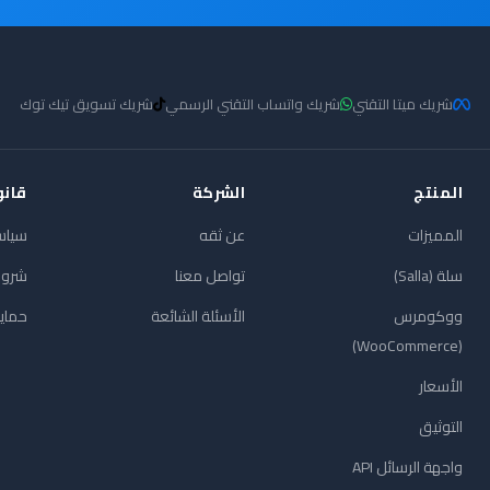
شريك ميتا التقني
شريك واتساب التقني الرسمي
شريك تسويق تيك توك
المنتج
الشركة
قان
المميزات
عن ثقه
سياس
سلة (Salla)
تواصل معنا
شروط
ووكومرس
الأسئلة الشائعة
حماية
(WooCommerce)
الأسعار
التوثيق
واجهة الرسائل API