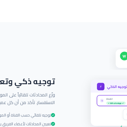
W
توجيه ذكي وتعي
⚡
وجيه الذكي
وزّع المحادثات تلقائياً على الم
القناة
الاستفسار. تأكد من أن كل عم
1
= WhatsApp ✓
توجيه تلقائي حسب القناة أو الم
تعيين المحادثات لأعضاء الفريق يدويا