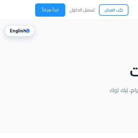
تسجيل الدخول
ابدأ مجاناً
جرّب العرض
🌐
English
ت
ام، تيك توك