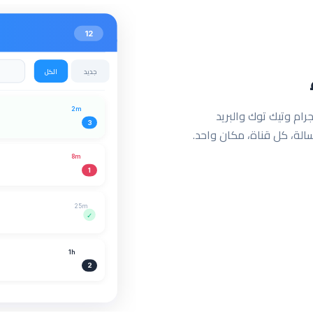
12
جديد
الكل
2m
رام وتيك توك والبريد
3
الة، كل قناة، مكان واحد.
8m
1
25m
✓
1h
2