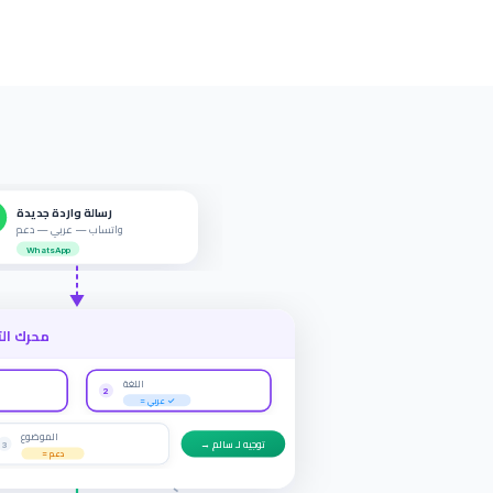
رسالة واردة جديدة
واتساب — عربي — دعم
WhatsApp
محرك الت
اللغة
2
= عربي ✓
الموضوع
→ توجيه لـ سالم
3
= دعم