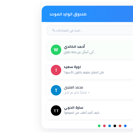
صندوق الوارد الموحد
🔍 ابحث في المحادثات...
أحمد الخالدي
W
أبي أسأل عن حالة طلبي...
نورة سعيد
I
هل المنتج متوفر باللون الأسود؟
محمد العتيبي
T
شكراً لكم، تم الحل ✓
سارة الحربي
TT
كيف أقدر أطلب من الموقع؟