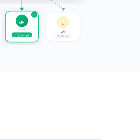
✓
س
ل
سالم
ليلى
✓ تم التعيين
5 محادثات