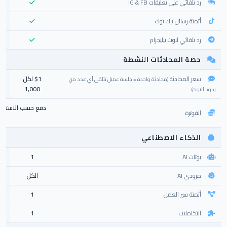
رد تلقائي على تعليقات IG & FB
أتمتة رسائل تيك توك
رد تلقائي لبوت تيليجرام
حصة المحادثات النشطة
سعر المحادثة
$1 لكل
(محادثة واحدة = جلسة عميل تتلقى أي عدد من
1,000
ردود البوت)
دفع حسب الاستخدا
الفوترة
الذكاء الاصطناعي
بوتات AI
1
مزودي AI
الكل
أتمتة سير العمل
1
التكاملات
1