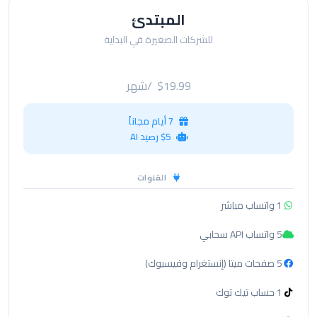
المبتدئ
للشركات الصغيرة في البداية
$19.99
/شهر
7 أيام مجاناً
$5 رصيد AI
القنوات
1 واتساب مباشر
5 واتساب API سحابي
5 صفحات ميتا (إنستغرام وفيسبوك)
1 حساب تيك توك