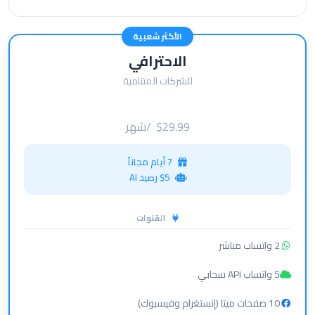
الأكثر شعبية
الاحترافي
للشركات المتنامية
$29.99
/شهر
7 أيام مجاناً
$5 رصيد AI
القنوات
2 واتساب مباشر
5 واتساب API سحابي
10 صفحات ميتا (إنستغرام وفيسبوك)