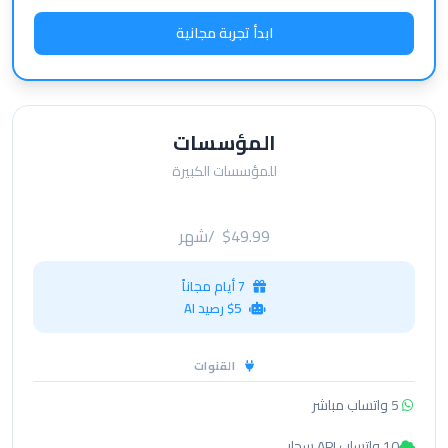
ابدأ تجربة مجانية
المؤسسات
للمؤسسات الكبيرة
$49.99
/شهر
7 أيام مجاناً
$5 رصيد AI
القنوات
5 واتساب مباشر
10 واتساب API سحابي