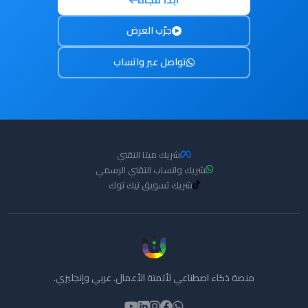
جرّب العرض
تواصل عبر واتساب
شريك ميتا التقني
شريك واتساب التقني الرسمي
شريك تسويق تيك توك
منصة ذكاء اصطناعي لأتمتة الأعمال. عربي وإنجليزي.