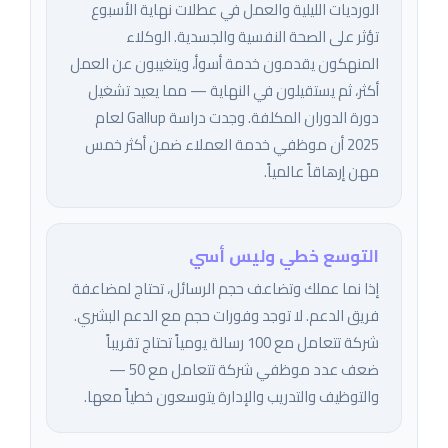
الورديات الليلية والعمل في عطلات نهاية الأسبوع
تؤثر على الصحة النفسية والجسدية. الوكلاء
المنهكون يقدمون خدمة أسوأ، ويتغيبون عن العمل
أكثر، ثم يستقيلون في النهاية — مما يعيد تشغيل
دورة الدوران المكلفة. وجدت دراسة Gallup لعام
2025 أن موظفي خدمة العملاء ضمن أكثر خمس
مهن إرهاقاً عالمياً.
التوسع خطي وليس أسي
إذا نما عملك وتضاعف حجم الرسائل، تحتاج لمضاعفة
فريق الدعم. لا توجد وفورات حجم مع الدعم البشري.
شركة تتعامل مع 100 رسالة يومياً تحتاج تقريباً
ضعف عدد موظفي شركة تتعامل مع 50 —
والتوظيف والتدريب والإدارة يتوسعون خطياً معها.