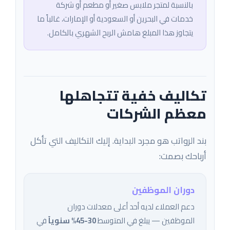
بالنسبة لمتجر ملابس صغير أو مطعم أو شركة
خدمات في البحرين أو السعودية أو الإمارات، غالباً ما
يتجاوز هذا المبلغ هامش الربح الشهري بالكامل.
تكاليف خفية تتجاهلها
معظم الشركات
بند الرواتب هو مجرد البداية. إليك التكاليف التي تأكل
أرباحك بصمت:
دوران الموظفين
دعم العملاء لديه أحد أعلى معدلات دوران
الموظفين — يبلغ في المتوسط
30-45% سنوياً
في