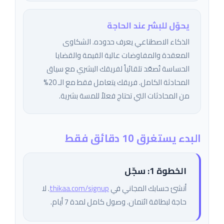
يحوّل للبشر عند الحاجة
الذكاء الاصطناعي يعرف حدوده. الشكاوى
المعقدة والمفاوضات عالية القيمة والقضايا
الحساسة تُصعّد تلقائياً لفريقك البشري مع سياق
المحادثة الكامل. فريقك يتعامل فقط مع الـ 20%
من المحادثات التي تحتاج فعلاً للمسة بشرية.
البدء يستغرق 10 دقائق فقط
الخطوة 1: سجّل
أنشئ حسابك المجاني في
thikaa.com/signup
. لا
حاجة لبطاقة ائتمان. وصول كامل لمدة 7 أيام.