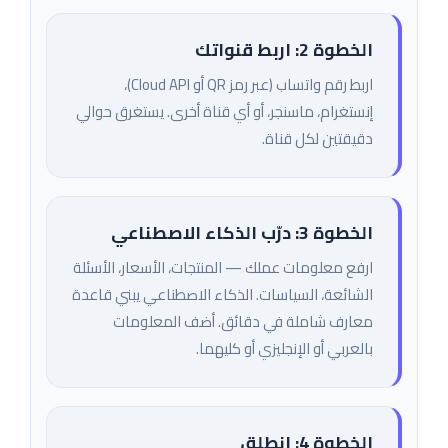
الخطوة 2: اربط قنواتك
اربط رقم واتساب (عبر رمز QR أو Cloud API)،
إنستغرام، ماسنجر، أو أي قناة أخرى. يستغرق حوالي
دقيقتين لكل قناة.
الخطوة 3: درّب الذكاء الاصطناعي
ارفع معلومات عملك — المنتجات، الأسعار، الأسئلة
الشائعة، السياسات. الذكاء الاصطناعي يبني قاعدة
معارف شاملة في دقائق. أضف المعلومات
بالعربي أو الإنجليزي أو كليهما.
الخطوة 4: انطلق