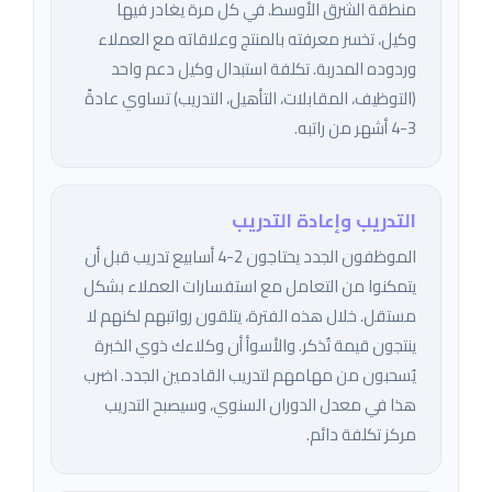
منطقة الشرق الأوسط. في كل مرة يغادر فيها
وكيل، تخسر معرفته بالمنتج وعلاقاته مع العملاء
وردوده المدربة. تكلفة استبدال وكيل دعم واحد
(التوظيف، المقابلات، التأهيل، التدريب) تساوي عادةً
3-4 أشهر من راتبه.
التدريب وإعادة التدريب
الموظفون الجدد يحتاجون 2-4 أسابيع تدريب قبل أن
يتمكنوا من التعامل مع استفسارات العملاء بشكل
مستقل. خلال هذه الفترة، يتلقون رواتبهم لكنهم لا
ينتجون قيمة تُذكر. والأسوأ أن وكلاءك ذوي الخبرة
يُسحبون من مهامهم لتدريب القادمين الجدد. اضرب
هذا في معدل الدوران السنوي، وسيصبح التدريب
مركز تكلفة دائم.