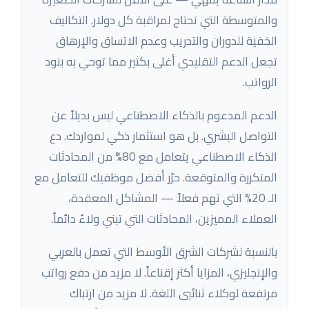
والمتوسطة التي تحتاج لمراقبة كل دولار. التكاليف
الخفية للدوران والتدريب وعدم الاتساق والإرهاق
تجعل الدعم التقليدي أغلى بكثير مما توحي به بنود
الرواتب.
الدعم المدعوم بالذكاء الاصطناعي ليس بديلاً عن
التواصل البشري. بل هو استثمار ذكي لمواردك. دع
الذكاء الاصطناعي يتعامل مع 80% من المحادثات
المتكررة والمتوقعة. حرّر أفضل موظفيك للتعامل مع
الـ 20% التي تهم فعلاً — المشاكل المعقدة،
العملاء المميزين، المحادثات التي تبني ولاءً دائماً.
بالنسبة لشركات الشرق الأوسط التي تعمل بالعربي
والإنجليزي، المزايا أكثر إقناعاً. لا مزيد من دفع رواتب
مرتفعة لوكلاء ثنائيي اللغة. لا مزيد من ارتباك