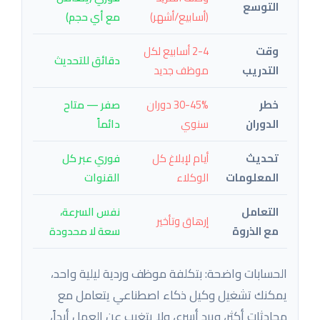
التوسع
(أسابيع/أشهر)
مع أي حجم)
وقت
2-4 أسابيع لكل
دقائق للتحديث
التدريب
موظف جديد
خطر
30-45% دوران
صفر — متاح
الدوران
سنوي
دائماً
تحديث
أيام لإبلاغ كل
فوري عبر كل
المعلومات
الوكلاء
القنوات
التعامل
نفس السرعة،
إرهاق وتأخير
مع الذروة
سعة لا محدودة
الحسابات واضحة: بتكلفة موظف وردية ليلية واحد،
يمكنك تشغيل وكيل ذكاء اصطناعي يتعامل مع
محادثات أكثر، ويرد أسرع، ولا يتغيب عن العمل أبداً،