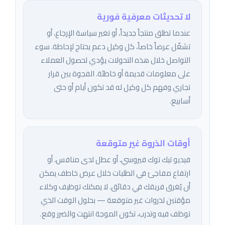
لا تحديثات معرفية فورية
عندما تطلق منتجاً جديداً، أو تغير سياسة الإرجاع، أو
تشغّل عرضاً خاصاً، كل وكيل دعم يحتاج لإحاطة. سوء
التواصل خلال هذه التحولات يؤدي لحصول العملاء
على معلومات قديمة أو خاطئة. الفجوة بين قرار
تجاري وفهم كل وكيل له قد تكون أيام أو حتى
أسابيع.
أوقات الذروة غير متوقعة
فيديو تيك توك فيروسي، أو عطل لدى منافس، أو
ارتفاع مفاجئ في الطلبات خلال عرض خاطف يمكن
أن يُغرق فريقك في دقائق. لا يمكنك توظيف وكلاء
مؤقتين لذروات غير متوقعة — بحلول الوقت الذي
توظف فيه وتدرب، تكون الموجة انتهت والضرر وقع.