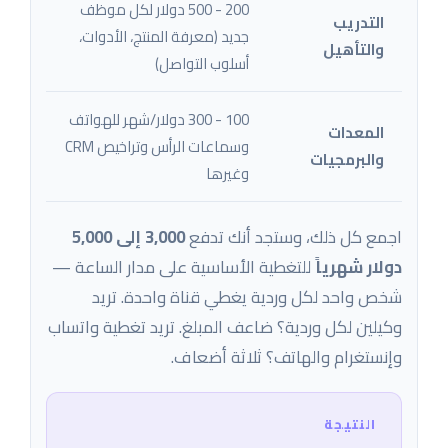
200 - 500 دولار لكل موظف
التدريب
جديد (معرفة المنتج، الأدوات،
والتأهيل
أسلوب التواصل)
100 - 300 دولار/شهر للهواتف
المعدات
وسماعات الرأس وتراخيص CRM
والبرمجيات
وغيرها
اجمع كل ذلك، وستجد أنك تدفع
3,000 إلى 5,000
دولار شهرياً
للتغطية الأساسية على مدار الساعة —
شخص واحد لكل وردية يغطي قناة واحدة. تريد
وكيلين لكل وردية؟ ضاعف المبلغ. تريد تغطية واتساب
وإنستغرام والهاتف؟ ثلاثة أضعاف.