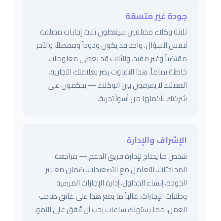
جودة غير متسقة
ثلاثة وكلاء مختلفين سيعطون ثلاث إجابات مختلفة
لنفس السؤال. واحد قد يكون ودوداً ومفصلاً، والآخر
مقتضباً وغير مفيد، والثالث قد يعطي معلومات
خاطئة تماماً. هذا التفاوت يضر بعلامتك التجارية.
العملاء لا يفرقون بين الوكلاء — يحكمون على
شركتك بأكملها من أسوأ تجربة.
الإشراف والإدارة
شخص ما يحتاج لإدارة فريق الدعم — مراجعة
المحادثات، التعامل مع التصعيدات، ضمان معايير
الجودة، إنشاء الجداول، إدارة الإجازات المرضية
وطلبات الإجازات. غالباً ما يقع هذا على عاتق صاحب
العمل، مما يستهلك ساعات يجب أن تُنفق على النمو.