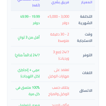
المعيار
فريق بشري
(ثقه)
التكلفة
3,000 - 5,000+
19.99 - 49.99
الشهرية
دولار
دولار
وقت
2 - 30 دقيقة
أقل من 3 ثوانٍ
الاستجابة
متوسط
24/7 (مع 3
التوفر
24/7 (دائماً متاح)
ورديات)
تعتمد على
عربي + إنجليزي
اللغات
مهارات الوكيل
(كل اللهجات)
يختلف حسب
100% متسق في
الاتساق
الوكيل والمزاج
كل مرة
وظّف المزيد
فوري (يتعامل