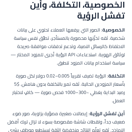
الخصوصية، التكلفة، وأين
تفشل الرؤية
الخصوصية
: الصور التي يرفعها العملاء تحتوي على بيانات
شخصية. ثقه تخزّنها محصورة بالمستأجر، تطبّق نفس سياسة
الاحتفاظ كالرسائل النصية، وتدعم تدفقات موافقة صريحة
لوثائق الهوية. استدعاءات API الرؤية تُجرى للمزود المختار —
سياسة استخدام بيانات المزود تنطبق.
التكلفة
: الرؤية تضيف تقريباً 0.005–0.02 دولار لكل صورة
بأسعار المزودين الحالية. ثقه تمرر بالتكلفة بدون هامش. $5
رصيد البداية يغطي ~300–1000 فحص صورة — كافٍ لاختبار
العمل.
أين تفشل الرؤية
: إيصالات صغيرة مصوّرة بزاوية، صور ضوء
ضعيف جداً، ولقطات شاشة مقصوصة بسوء لا تزال تربك أفضل
النماذج. ثقه تعلّم النتائج منخفضة الثقة ليستطيع موظف بشري