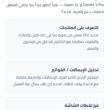
Gemini 3 Pro و Qwen VL — تقرأ الصور جيداً بما يكفي لتشغيل
تدفقات دعم إنتاجية. تحديداً:
التعرف على المنتجات
تحديد SKU معين من صورة، بما في ذلك اللون والمادة
والتغليف. مطابقة مع الكتالوج للتحقق من المخزون
والسعر.
تحليل الإيصالات / الفواتير
استخراج التاريخ، التاجر، البنود، الإجماليات، والضريبة. مقارنة
مع قاعدة بيانات الطلبات لتحديد أي طلب يسأل عنه العميل.
فرز لقطات الشاشة