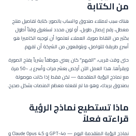
من الكتابة
هناك سبب لامتلاء صندوق واتساب بالصور: كتابة تفاصيل منتج
معطل، رقم إيصال طويل، أو لون محدد تستغرق وقتاً أطول
بكثير من التقاط صورة. العملاء تعلموا أن توجيه الكاميرا هو
أسرع طريقة للتواصل، ويتوقعون من الشركة أن تفهم.
حتى وقت قريب، "الفهم" كان يعني موظفاً بشرياً يفتح الصورة
ويقرأها. هذا العمل الآن أرخص بعشر مرات وأسرع بـ ~50 مرة
مع نماذج الرؤية المتقدمة — لكن فقط إذا كانت موصولة
بصندوق بريدك، وهو ما لم تفعله معظم المنصات بشكل صحيح.
ماذا تستطيع نماذج الرؤية
قراءته فعلاً
نماذج الرؤية المتقدمة اليوم — GPT-4o و Claude Opus 4.5 و