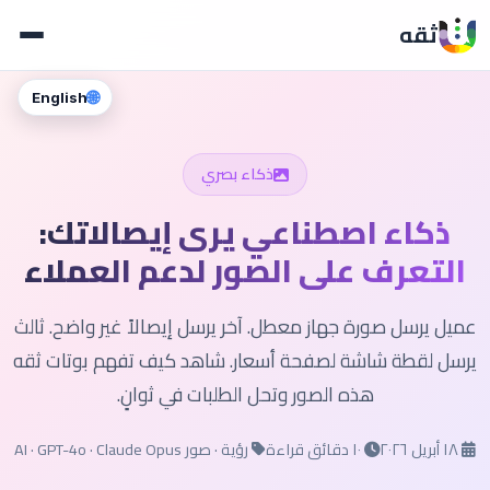
ثقه
🌐
English
ذكاء بصري
ذكاء اصطناعي يرى إيصالاتك:
التعرف على الصور لدعم العملاء
عميل يرسل صورة جهاز معطل. آخر يرسل إيصالاً غير واضح. ثالث
يرسل لقطة شاشة لصفحة أسعار. شاهد كيف تفهم بوتات ثقه
هذه الصور وتحل الطلبات في ثوانٍ.
١٨ أبريل ٢٠٢٦
١٠ دقائق قراءة
رؤية · صور AI · GPT-4o · Claude Opus