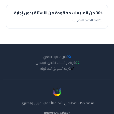
30٪ من المبيعات مفقودة من الأسئلة بدون إجابة
تكلفة الدعم البطيء.
شريك ميتا التقني
شريك واتساب التقني الرسمي
شريك تسويق تيك توك
منصة ذكاء اصطناعي لأتمتة الأعمال. عربي وإنجليزي.