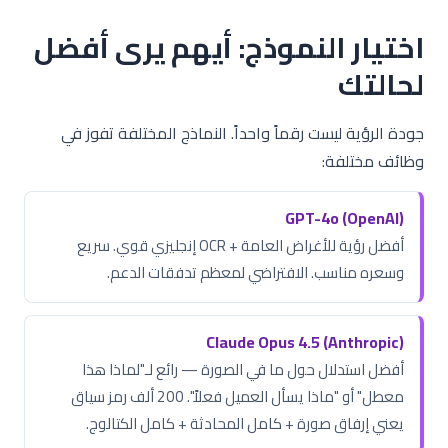
اختيار النموذج: أيهم يرى أفضل
لحالتك
جودة الرؤية ليست رقماً واحداً. النماذج المختلفة تفوز في
وظائف مختلفة:
GPT-4o (OpenAI)
أفضل رؤية للأغراض العامة + OCR إنجليزي قوي. سريع
وسعره مناسب. الافتراضي لمعظم تدفقات الدعم.
Claude Opus 4.5 (Anthropic)
أفضل استدلال حول ما في الصورة — رائع لـ"لماذا هذا
معطل" أو "ماذا يسأل العميل فعلاً". 200 ألف رمز سياق
يعني إرفاق صورة + كامل المحادثة + كامل الكتالوج.