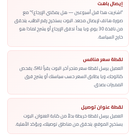
إيصال باهت
"اشتريت هذا قبل أسبوعين — هل يمكنني الإرجاع؟" مع
صورة هاتف لإيصال مجعد. البوت يستخرج رقم الطلب، يتحقق
من نافذة 30 يوم، ويا يبدأ تدفق الإرجاع أو يشرح لماذا هو
خارج السياسة.
لقطة سعر منافس
العميل يرسل لقطة سعر متجر آخر. البوت يقرأ SKU، يفحص
كتالوجك، ويا يطابق السعر حسب سياستك أو يشرح فرق
المميزات بصدق.
لقطة عنوان توصيل
العميل يرسل لقطة خريطة بدلاً من كتابة العنوان. البوت
يستخرج الموقع، يتحقق من مناطق توصيلك، ويؤكد الأهلية.