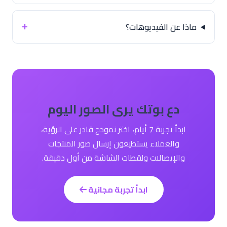
ماذا عن الفيديوهات؟
دع بوتك يرى الصور اليوم
ابدأ تجربة 7 أيام، اختر نموذج قادر على الرؤية،
والعملاء يستطيعون إرسال صور المنتجات
والإيصالات ولقطات الشاشة من أول دقيقة.
ابدأ تجربة مجانية