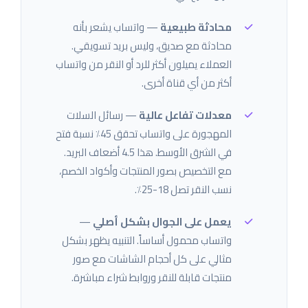
محادثة طبيعية
— واتساب يشعر بأنه
محادثة مع صديق، وليس بريد تسويقي.
العملاء يميلون أكثر للرد أو النقر من واتساب
أكثر من أي قناة أخرى.
معدلات تفاعل عالية
— رسائل السلات
المهجورة على واتساب تحقق 45٪ نسبة فتح
في الشرق الأوسط. هذا 4.5 أضعاف البريد.
مع التخصيص بصور المنتجات وأكواد الخصم،
نسب النقر تصل 18-25٪.
يعمل على الجوال بشكل أصلي
—
واتساب محمول أساساً. التنبيه يظهر بشكل
مثالي على كل أحجام الشاشات مع صور
منتجات قابلة للنقر وروابط شراء مباشرة.