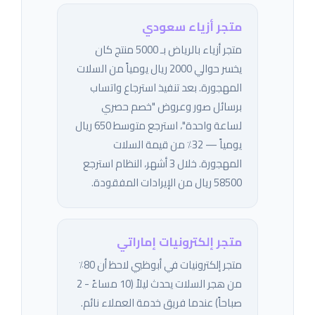
متجر أزياء سعودي
متجر أزياء بالرياض بـ 5000 منتج كان
يخسر حوالي 2000 ريال يومياً من السلات
المهجورة. بعد تنفيذ استرجاع واتساب
برسائل صور وعروض "خصم حصري
لساعة واحدة"، استرجع متوسط 650 ريال
يومياً — 32٪ من قيمة السلات
المهجورة. خلال 3 أشهر، النظام استرجع
58500 ريال من الإيرادات المفقودة.
متجر إلكترونيات إماراتي
متجر إلكترونيات في أبوظبي لاحظ أن 80٪
من هجر السلات يحدث ليلاً (10 مساءً - 2
صباحاً) عندما فريق خدمة العملاء نائم.