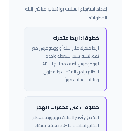
إعداد استرجاع السلات بواتساب مباشر. إليك
الخطوات:
خطوة ١: اربط متجرك
اربط متجرك على سلة أو ووكومرس مع
ثقه. لسلة، تثبيت بضغطة واحدة.
لووكومرس، أضف مفاتيح الـ API.
النظام يزامن المنتجات والمخزون
وبيانات السلات فوراً.
خطوة ٢: عيّن محفزات الهجر
اعدّ متى تُعتبر السلات مهجورة. معظم
المتاجر تستخدم 15-30 دقيقة. يمكنك