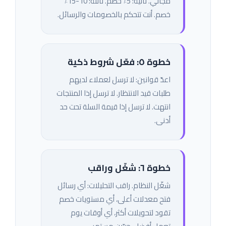
مجاني. ثانية: 5٪ خصم. ثالثة: 10-15٪
خصم. أنت تتحكم بالخصومات والرسائل.
خطوة ٥: فعّل شروط ذكية
اعدّ قوانين: لا ترسل لعملاء لديهم
طلبات قيد الانتظار. لا ترسل إذا المنتجات
انتهت. لا ترسل إذا قيمة السلة تحت حد
أدنى.
خطوة ٦: شغّل وراقب
شغّل النظام. راقب التحليلات: أي رسائل
فتح معدلات أعلى، أي مستويات خصم
تقود لتحويلات أكثر، أي أوقات يوم