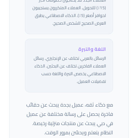
العملاء الجدد قد يحتاجون خصومات أكبر
(15٪) للتحويل. العملاء المتكررون يستجيبون
لحوافز أصغر (5٪). الذكاء الاصطناعي يطبق
العرض الصحيح للشخص الصحيح.
اللغة والنبرة
الرسائل بالعربي تختلف عن الإنجليزي. رسائل
العملاء الفاخرين تختلف عن البحثين. الذكاء
الاصطناعي يخصص النبرة واللغة حسب
تفضيلات العميل.
مع ذكاء ثقه، عميل بجدة يبحث عن حقائب
فاخرة يحصل على رسالة مختلفة عن عميل
في دبي يبحث عن منتجات منزلية رخيصة.
النظام يتعلم ويحسّن بمرور الوقت.