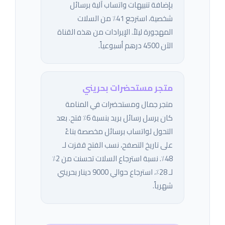
بإضافة تنبيهات واتساب آلية برسائل
شخصية، استرجع 41٪ من السلات
المهجورة ليلاً. الإيرادات من هذه القناة
الآن 4500 درهم أسبوعياً.
متجر مستحضرات بحريني
متجر جمال ومستحضرات في المنامة
كان يرسل رسائل بريد بنسبة 6٪ فتح. بعد
التحول لواتساب برسائل مخصصة بناءً
على تاريخ التصفح، نسب الفتح قفزت لـ
48٪. نسبة استرجاع السلات تحسنت من 2٪
لـ 28٪، استرجاع حوالي 9000 دينار بحريني
شهرياً.