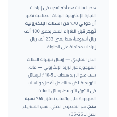
هجر السلات هو أكبر تسرب في إيرادات
التجارة الإلكترونية. البيانات الصناعية تظهر
أن
حوالي 70٪ من السلات الإلكترونية
تُهجر قبل الشراء
. لمتجر يحقق 100 ألف
ريال أسبوعياً، هذا يعني 233 ألف ريال
إيرادات محتملة على الطاولة.
الحل التقليدي — إرسال تنبيهات السلات
المهجورة عبر البريد الإلكتروني — مات.
نسب فتح البريد هبطت لـ
5-10٪
للرسائل
الترويجية. لكن هناك حل أفضل: واتساب.
في الشرق الأوسط، رسائل السلات
المهجورة على واتساب تحقق
45٪ نسبة
فتح
. مع التخصيص الذكي، نسب الاسترجاع
تصل لـ 25-35٪.