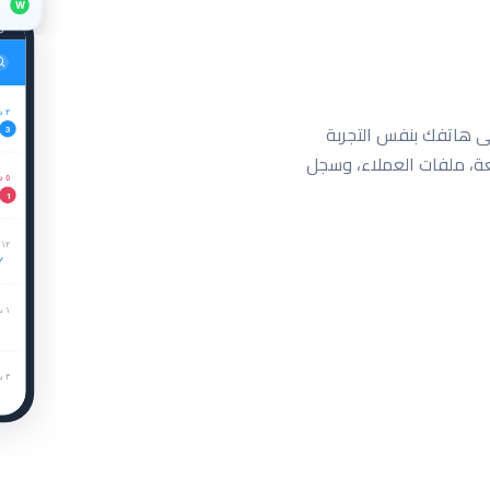
W
٢ د
ى هاتفك بنفس التجربة
3
عة، ملفات العملاء، وسجل
٥ د
1
١٢ د
✓
١ س
٣ س