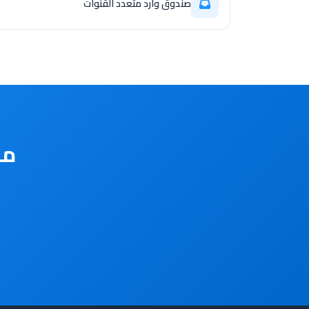
صندوق وارد متعدد القنوات
مس