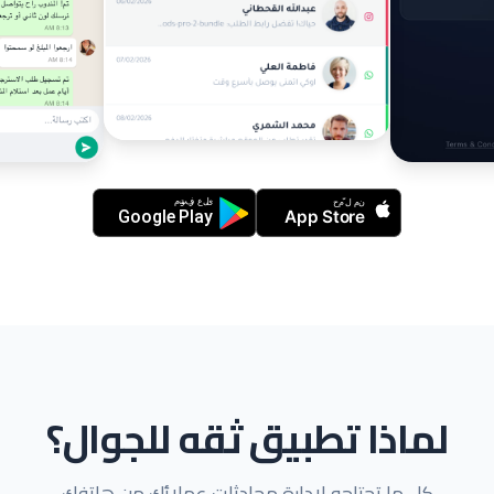
لماذا تطبيق ثقه للجوال؟
كل ما تحتاجه لإدارة محادثات عملائك من هاتفك