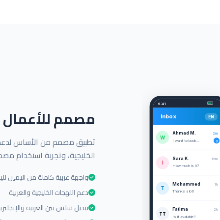
9:41
مصمم للأعمال ا
Inbox
EN
Ahmad M.
2m
W
I want to book...
3
الخليجية، وتجربة استخدام مص
Sara K.
15m
I
How much is it?
واجهة عربية كاملة من اليمين للي
Mohammed
1h
T
دعم اللهجات الخليجية والعربية
Thanks a lot!
تبديل سلس بين العربية والإنجليزي
Fatima
2h
TT
Is it available?