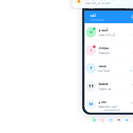
🔔
أحمد م.: أبي أحجز موعد...
9:41
ثقه
جميع القنوات
أحمد م.
W
أبي أحجز موعد...
سارة ك.
I
كم سعره؟
محمد
T
✓
شكراً لكم!
فاطمة
TT
هل متوفر؟
خالد ع.
M
أرسلت لكم صورة
W
I
T
TT
M