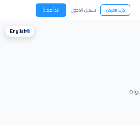
تسجيل الدخول
ابدأ مجاناً
جرّب العرض
🌐
English
نوات