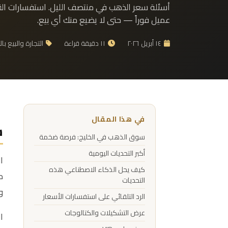
أسئلة سعر الذهب في منتصف الليل. استفسارات ا
عميل فوراً — حتى لا يضيع منك أي بيع.
١٤ أبريل ٢٠٢٦
١١ دقيقة قراءة
التجارة والبيع بال
في هذا المقال
س
سوق الذهب في الخليج: فرصة ضخمة
أكبر التحديات اليومية
ا
كيف يحل الذكاء الاصطناعي هذه
م
التحديات
و
الرد التلقائي على استفسارات الأسعار
عرض التشكيلات والكتالوجات
ا