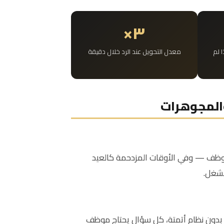
٣×
ا لم
معدل التحويل عند الرد خلال دقيقة
والمجوهرات
موظف — وفي الأوقات المزدحمة كالعيد
نشغل.
 بدون نظام أتمتة، كل سؤال يحتاج موظف