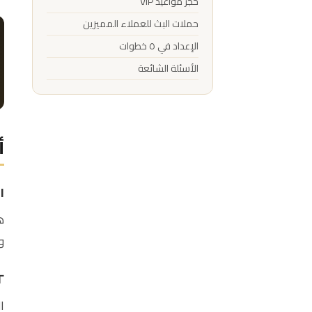
حجز مواعيد VIP
حملات البث للعملاء المميزين
الإعداد في ٥ خطوات
الأسئلة الشائعة
أ
١. كم سعر الذهب اليوم؟
ه
و
٢. هل عندكم هذا
ا