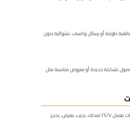
هاتفية طويلة أو رسائل واتساب عشوائية بدون
 بوصول تشكيلة جديدة أو بعروض مناسبة مثل
ت
شات بوت واتساب مدعوم بالذكاء الاصطناعي يتحول إلى مساعد مبيعات يعمل ٢٤/٧ لمحلك. يجيب، يعرض، يحجز،