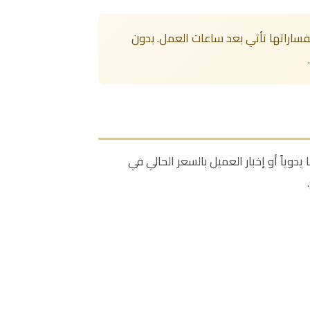
يجية وجدت أن ٣٥-٤٥٪ من استفساراتها تأتي بعد ساعات العمل. بدون
ار الذهب اليومية (عيار ١٨، ٢١، ٢٢، ٢٤) مع ربطها يدوياً أو إخبار العميل بالسعر الحالي في