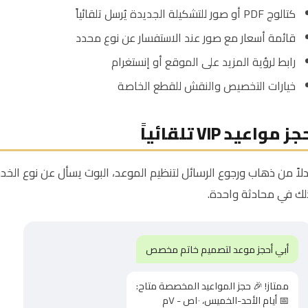
كتالوج PDF أو صور للتشكيلة الجديدة يُرسل تلقائياً
قائمة أسعار مع صور عند الاستفسار عن نوع محدد
رابط لرؤية المزيد على الموقع أو إنستغرام
خيارات التخصيص والنقش للقطع الخاصة
ز مواعيد VIP تلقائياً
دلاً من ذهاب ورجوع الرسائل لتنظيم الموعد، البوت يسأل عن نوع الخ
لك في محادثة واحدة.
أبي أحجز موعد لتصميم خاتم مخصص
ممتاز! 🎉 حجز المواعيد المخصصة متاح:
📅 أيام الأحد-الخميس، ١٠ص - ٧م