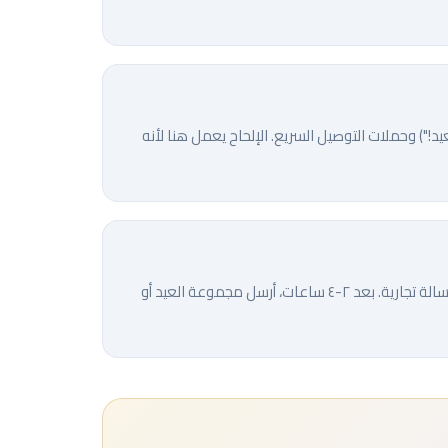
لة هدايا العيد، عروض العدّ التنازلي ("٣ أيام على العيد!") وحملات التوصيل السريع. الإلحاح يعمل هنا لأنه
ابدأ بإرسال تهانئ "عيد مبارك" لجميع العملاء أولاً. دع الاحتفال يصل قبل أي رسالة تجارية. بعد ٢-٤ ساعات، أرسل مجموعة العيد أو