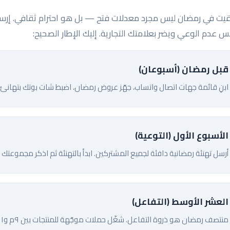
قيت في رمضان ليس مجرد معدلات فتح — بل هو احترام ثقافي. إرسال 
 عدم الوعي ويضر بعلامتك التجارية. إليك الإطار الصحيح:
قبل رمضان (أسبوعان)
ابنِ قائمة جهات اتصال واتساب، جهّز عروض رمضان، اضبط شات بوتك بتهانئ ر
الأسبوع الأول (التوعية)
أرسل تهنئة رمضانية دافئة لجميع المشتركين. ابدأ بالتهنئة ثم اذكر مجموعتك 
العشر الأوسط (التفاعل)