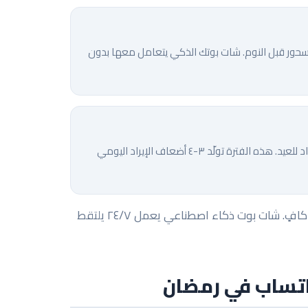
حور قبل النوم. شات بوتك الذكي يتعامل معها بدون
ترقّب ليلة القدر يدفع ارتفاعاً ضخماً في الهبات الخيرية وشراء الهدايا والاستعداد للعيد. هذه الفترة تولّد ٣-٤ أضعاف الإيراد اليومي
الاستنتاج واضح: فريق دعم بشري لا يستطيع تغطية هذه النوافذ بشكل كافٍ. شات بوت ذكاء اصطناعي يعمل ٢٤/٧ يلتقط
اتساب في رمضان