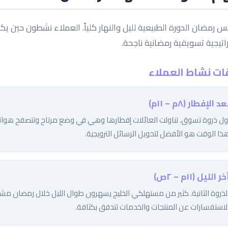
 رمضان الدورة الطبيعية لليل والنهار كلياً. العملاء نشطون حين 
اتيجية تسويقية رمضانية ناجحة.
ات نشاط العملاء
عد الإفطار (٨م – ١١م)
ول ذروة تسوق. تناولت العائلات إفطارها وهي في وضع مرتاح وتتصفح هواتفه
ذا الوقت هو الأفضل لتحويل الرسائل الترويجية.
خر الليل (١١م – ٢ص)
لذروة الثانية. كثير من مستهلكي الخليج يسهرون طوال الليل خلال رمضان مش
لاستفسارات عن المنتجات والخدمات تتدفق بكثافة.