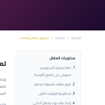
الرئيسية
/
المدونة
/
تسويق رمضان واتساب
محتويات المقال
لم
لماذا رمضان أكبر موسم
تسويقي في الشرق الأوسط
رمضا
فهم سلوك مستهلك رمضان
تقفز
السن
استراتيجية التوقيت المثلى
إعداد شات بوت رمضان الذكي
واتس