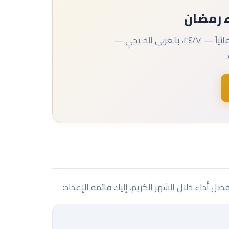
 رمضان
أعدّ شات بوتك الآن. تعامل مع موجة رسائل رمضان تلقائياً — ٢٤/٧، بالعربي الخليجي —
 أداء خلال الشهر الكريم. إليك قائمة الإعداد: