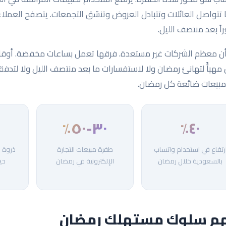
ا تتواصل العائلات وتتبادل العروض وتنسّق التجمعات. يتصفح العملا
راً بعد منتصف الليل.
أن معظم الشركات غير مستعدة. فرقها تعمل بساعات مخفضة. أوقات ا
مهيأً لتهانئ رمضان ولا لاستفسارات ما بعد منتصف الليل ولا لتدفقات
بيعات ضائعة كل رمضان.
٣٠-٥٠٪
٤٠٪
رتفاع في استخدام واتساب
طفرة مبيعات التجارة
ذروة ا
بالسعودية خلال رمضان
الإلكترونية في رمضان
حي
م سلوك مستهلك رمضان