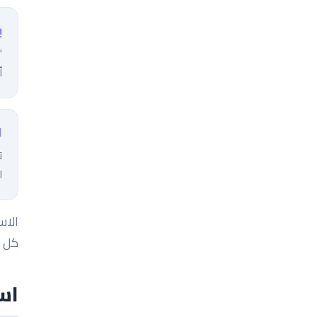
ب
"
أ
ا
ا
كل ا
اس