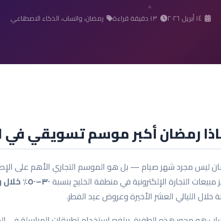
١٤ أبريل ٢٠٢٦
١٣ دقيقة قراءة
رمضان، واتساب، الذكاء الاصطناعي
اذا رمضان أكبر موسم تسويقي في 
ن ليس مجرد شهر صيام — بل هو الموسم التجاري الأهم على الإط
 مبيعات التجارة الإلكترونية في منطقة الخليج بنسبة
٣٠–٥٠٪ خلال رمضان
ة خلال الليالي العشر الأخيرة وعروض عيد الفطر.
اب هو محور هذه الطفرة. يرتفع استخدام تطبيقات المراسلة في الم