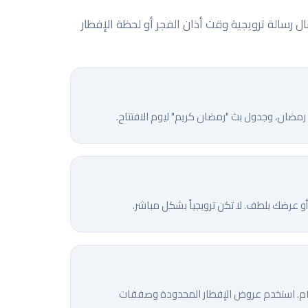
رسالة ترويجية وقت أذان الفجر أو لحظة الإفطار
مضان، وجدول بث "رمضان كريم" ليوم الافتتاح.
أو عرضك بلطف. لا تكن ترويجياً بشكل مباشر.
منتصف رمضان هو ذروة التفاعل. شغّل حملات موجّهة للمنتجات بين ٩م و١١م. استخدم عروض الإفطار المحدودة وصفقات