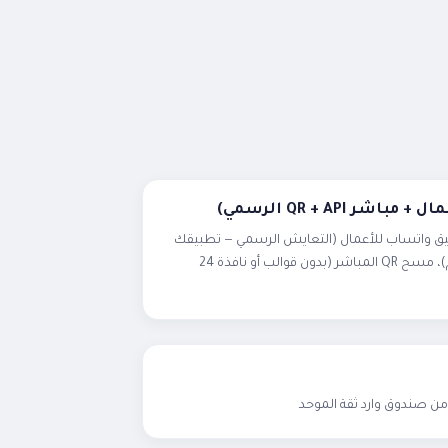
 QR + API الرسمي)
يق واتساب للأعمال (التعايش الرسمي — تطبيقك
يبقى شغالاً والبوت على نفس الرقم)، مسح QR المباشر (بدون قوالب أو نافذة 24
من صندوق وارد ثقة الموحد