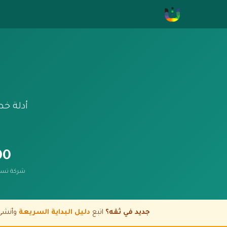
أدلة خط
0+
شركة تست
جديد في ثقه؟
اتبع
دليل البداية السريعة
وأنشئ بوتك في 5 دقائق · ابتداءً من $1 ل