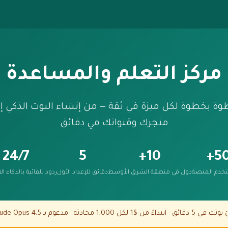
مركز التعلم والمساعدة
وة بخطوة لكل ميزة في ثقة — من إنشاء البوت الذكي إ
متجرك وقنواتك في دقائق
24/7
5
10+
50
خدم المنصة
دول في منطقة الشرق الأوسط
دقائق للإعداد الأول
ردود تلقائية بالذكاء 
كل 1,000 محادثة · مدعوم بـ Claude Opus 4.5 و GPT-4o و Gemini 3 Pro |