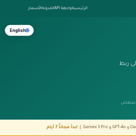
الرئيسية
واجهة API
المدونة
الأسعار
🌐
English
لى ربط
الاصطناعي
ابدأ مجاناً 7 أيام